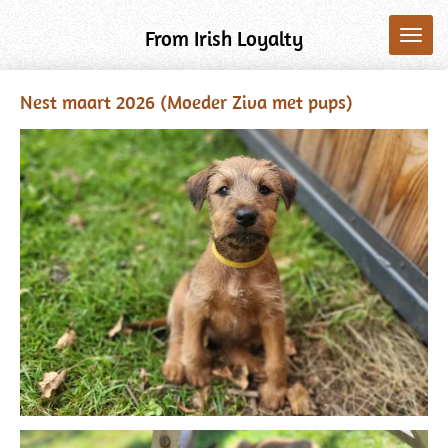
Ga
From Irish Loyalty
direct
naar
de
Nest maart 2026 (Moeder Ziva met pups)
hoofdinhoud